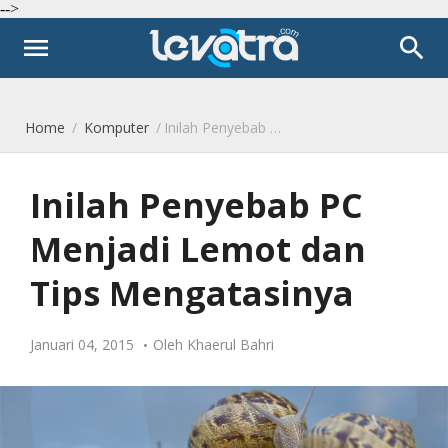
-->
menu
search
Home
/
Komputer
/
Inilah Penyebab PC Menjadi Lemot dan Tips Mengatasinya
Inilah Penyebab PC
Menjadi Lemot dan
Tips Mengatasinya
Januari 04, 2015
Oleh
Khaerul Bahri