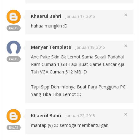
Khaerul Bahri
close
Januari 17, 2015
hahaa mungkin :D
BALAS
Manyar Template
close
Januari 19, 2015
Ane Pake Skin Gk Lemot Sama Sekali Padahal
BALAS
Ram Cuman 1 GB Tapi Buat Game Lancar Aja
Tuh VGA Cuman 512 MB :D
Tapi Sipp Deh Infonya Buat Para Pengguna PC
Yang Tiba-Tiba Lemot :D
Khaerul Bahri
close
Januari 22, 2015
mantap (y) :D semoga membantu gan
BALAS