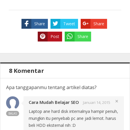
Share
Tweet
Share
Post
Share
8 Komentar
Apa tanggapanmu tentang artikel diatas?
Cara Mudah Belajar SEO
close
Januari 14, 2015
Laptop ane hard disk internalnya hampir penuh,
BALAS
mungkin itu penyebab pc ane jadi lemot. harus
beli HDD eksternal nih :D