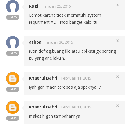
Ragil
close
Januari 25, 2015
Lemot karena tidak mematuhi system
BALAS
requitment XD , indo banget kalo itu
athba
close
Januari 30, 2015
rutin defrag,buang file atau aplikasi gk penting
BALAS
itu yang ane lakuin.....
Khaerul Bahri
close
Februari 11, 2015
iyah gan maen terobos aja speknya :v
BALAS
Khaerul Bahri
close
Februari 11, 2015
makasih gan tambahannya
BALAS