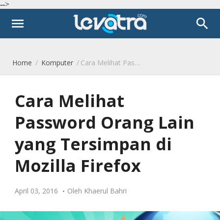
-->
menu
search
Home
/
Komputer
/
Cara Melihat Password Orang Lain yang Tersimpan di Mozilla Firefox
Cara Melihat
Password Orang Lain
yang Tersimpan di
Mozilla Firefox
April 03, 2016
Oleh
Khaerul Bahri