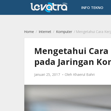
-->
INFO TEKNO
Home
/
Internet
/
Komputer
/
Mengetahui Cara Kerja da
Mengetahui Cara 
pada Jaringan K
Januari 25, 2017
Oleh
Khaerul Bahri