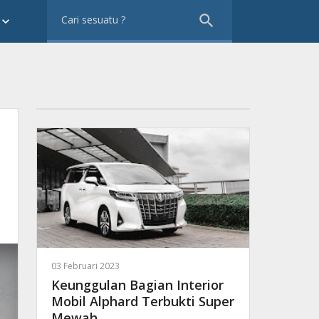
search
eyboard_arrow_down
03 Februari 2023
Keunggulan Bagian Interior
Mobil Alphard Terbukti Super
Mewah