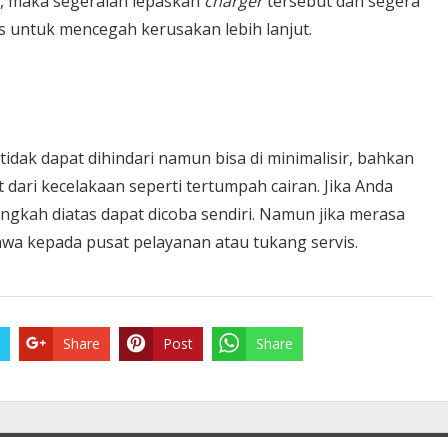
s, maka segeralah lepaskan
charger
tersebut dan segera
s untuk mencegah kerusakan lebih lanjut.
idak dapat dihindari namun bisa di minimalisir, bahkan
 dari kecelakaan seperti tertumpah cairan. Jika Anda
gkah diatas dapat dicoba sendiri. Namun jika merasa
awa kepada pusat pelayanan atau tukang servis.
Share
Post
Share