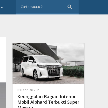
search
eyboard_arrow_down
03 Februari 2023
Keunggulan Bagian Interior
Mobil Alphard Terbukti Super
Mewah