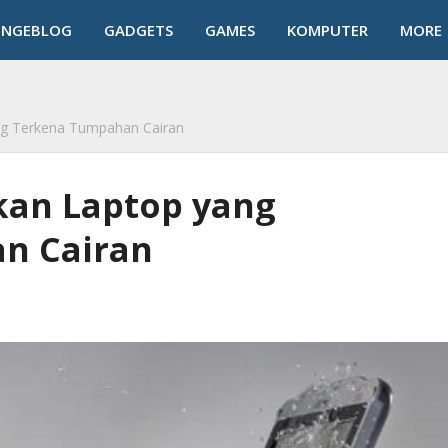
NGEBLOG
GADGETS
GAMES
KOMPUTER
MORE
k
ng Terkena Tumpahan Cairan
kan Laptop yang
n Cairan