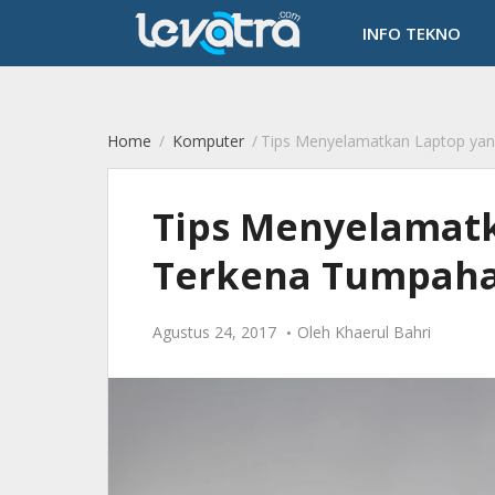
-->
INFO TEKNO
Home
/
Komputer
/
Tips Menyelamatkan Laptop ya
Tips Menyelamat
Terkena Tumpaha
Agustus 24, 2017
Oleh
Khaerul Bahri