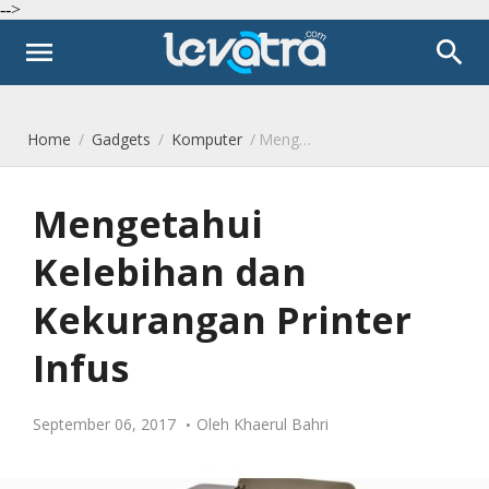
-->
menu
search
Home
/
Gadgets
/
Komputer
/
Mengetahui Kelebihan dan Kekurangan Printer Infus
Mengetahui
Kelebihan dan
Kekurangan Printer
Infus
September 06, 2017
Oleh
Khaerul Bahri