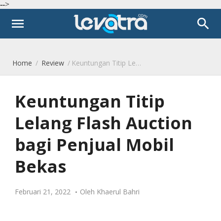
-->
menu
search
Home
/
Review
/
Keuntungan Titip Lelang Flash Auction bagi Penjual Mobil Bekas
Keuntungan Titip
Lelang Flash Auction
bagi Penjual Mobil
Bekas
Februari 21, 2022
Oleh
Khaerul Bahri