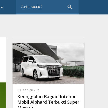
search
eyboard_arrow_down
03 Februari 2023
Keunggulan Bagian Interior
Mobil Alphard Terbukti Super
Mewah