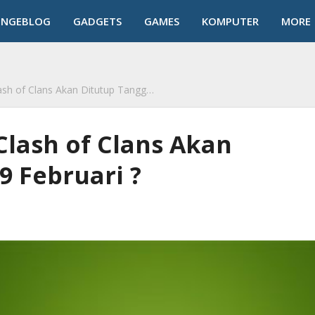
NGEBLOG
GADGETS
GAMES
KOMPUTER
MORE
k
 Clans Akan Ditutup Tanggal 29 Februari ?
Clash of Clans Akan
9 Februari ?