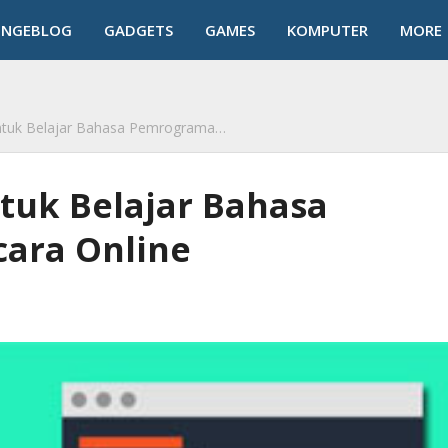
NGEBLOG
GADGETS
GAMES
KOMPUTER
MORE
k
 Belajar Bahasa Pemrograman Secara Online
ntuk Belajar Bahasa
ara Online