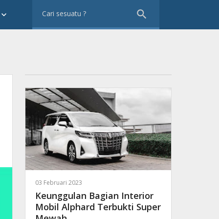
search
eyboard_arrow_down
03 Februari 2023
Keunggulan Bagian Interior
Mobil Alphard Terbukti Super
Mewah