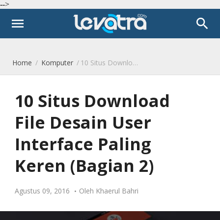
-->
menu
search
Home
/
Komputer
/
10 Situs Download File Desain User Interface Paling Keren (Bagian 2)
10 Situs Download
File Desain User
Interface Paling
Keren (Bagian 2)
Agustus 09, 2016
Oleh
Khaerul Bahri