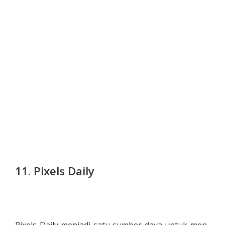
11. Pixels Daily
Pixels Daily menjadi satu sumber daya untuk men-