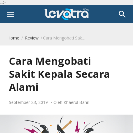
-->
menu
search
Home
/
Review
/
Cara Mengobati Sakit Kepala Secara Alami
Cara Mengobati
Sakit Kepala Secara
Alami
September 23, 2019
Oleh
Khaerul Bahri